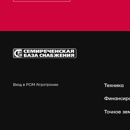
Вход в РСМ Агротроник
Техника
Финансир
Точн