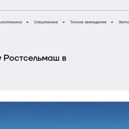
ьхозтехника
Спецтехника
Точное земледелие
Запч
Заявка на ремонт
Услуги
у Ростсельмаш в
Лизинг
Страхование