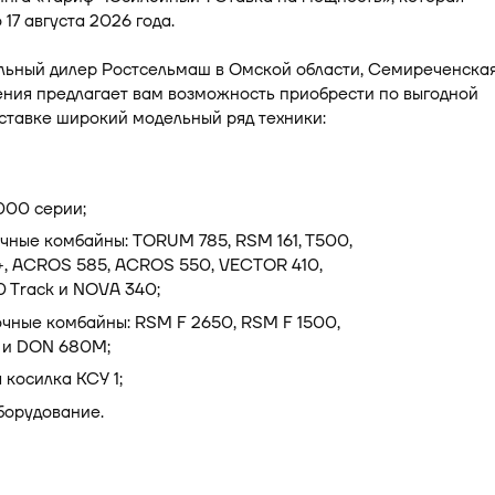
 17 августа 2026 года.
льный дилер Ростсельмаш в Омской области, Семиреченска
ения предлагает вам возможность приобрести по выгодной
ставке широкий модельный ряд техники:
000 серии;
чные комбайны: TORUM 785, RSM 161, T500,
, ACROS 585, ACROS 550, VECTOR 410,
 Track и NOVA 340;
чные комбайны: RSM F 2650, RSM F 1500,
 и DON 680M;
косилка КСУ 1;
борудование.