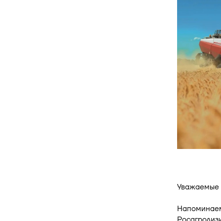
Уважаемые 
Напоминаем
Росагролизи